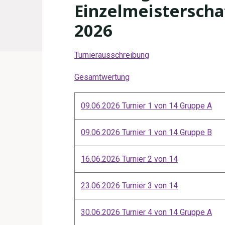
Einzelmeisterschaf
2026
Turnierausschreibung
Gesamtwertung
09.06.2026 Turnier 1 von 14 Gruppe A
09.06.2026 Turnier 1 von 14 Gruppe B
16.06.2026 Turnier 2 von 14
23.06.2026 Turnier 3 von 14
30.06.2026 Turnier 4 von 14 Gruppe A